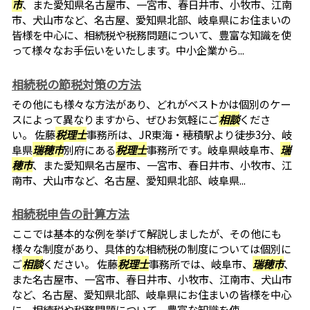
市
、また愛知県名古屋市、一宮市、春日井市、小牧市、江南
市、犬山市など、名古屋、愛知県北部、岐阜県にお住まいの
皆様を中心に、相続税や税務問題について、豊富な知識を使
って様々なお手伝いをいたします。中小企業から...
相続税の節税対策の方法
その他にも様々な方法があり、どれがベストかは個別のケー
スによって異なりますから、ぜひお気軽にご
相談
くださ
い。 佐藤
税理士
事務所は、JR東海・穂積駅より徒歩3分、岐
阜県
瑞穂市
別府にある
税理士
事務所です。岐阜県岐阜市、
瑞
穂市
、また愛知県名古屋市、一宮市、春日井市、小牧市、江
南市、犬山市など、名古屋、愛知県北部、岐阜県...
相続税申告の計算方法
ここでは基本的な例を挙げて解説しましたが、その他にも
様々な制度があり、具体的な相続税の制度については個別に
ご
相談
ください。 佐藤
税理士
事務所では、岐阜市、
瑞穂市
、
また名古屋市、一宮市、春日井市、小牧市、江南市、犬山市
など、名古屋、愛知県北部、岐阜県にお住まいの皆様を中心
に、相続税や税務問題について、豊富な知識を使...