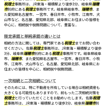
税理士
事務所は、JR東海・穂積駅より徒歩3分、岐阜県
瑞穂
市
別府にある
税理士
事務所です。岐阜県岐阜市、
瑞穂市
、ま
た愛知県名古屋市、一宮市、春日井市、小牧市、江南市、犬
山市など、名古屋、愛知県北部、岐阜県にお住まいの皆様を
中心に、相続税や税務問題について、豊富な...
限定承認と単純承認の違いとは
相続の方法に関しては、専門家である
税理士
までお問い合わ
せください。 佐藤
税理士
事務所は、JR東海・穂積駅より徒歩
3分、岐阜県
瑞穂市
別府にある
税理士
事務所です。岐阜県岐阜
市、
瑞穂市
、また愛知県名古屋市、一宮市、春日井市、小牧
市、江南市、犬山市など、名古屋、愛知県北部、岐阜県にお
住まいの皆様を中心に、相続税や税務問題...
一次相続と二次相続について
そのためには、特に不動産を所有している場合は相続資産も
大きくなる可能性もありますので、前もった二次相続対策を
税理士
と行っていただくことをお勧めいたします。 佐藤
税理
士
事務所は、JR東海・穂積駅より徒歩3分、岐阜県
瑞穂市
別