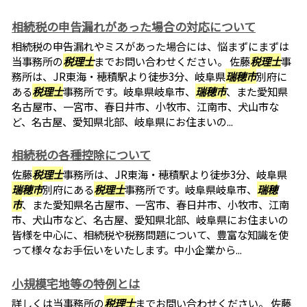
相続税の申告漏れがあった場合の対応について
相続税の申告漏れやミスがあった場合には、悩まずにまずは
当事務所の
税理士
までお問い合わせください。 佐藤
税理士
事
務所は、JR東海・穂積駅より徒歩3分、岐阜県
瑞穂市
別府に
ある
税理士
事務所です。岐阜県岐阜市、
瑞穂市
、また愛知県
名古屋市、一宮市、春日井市、小牧市、江南市、犬山市な
ど、名古屋、愛知県北部、岐阜県にお住まいの...
相続税の各種控除について
佐藤
税理士
事務所は、JR東海・穂積駅より徒歩3分、岐阜県
瑞穂市
別府にある
税理士
事務所です。岐阜県岐阜市、
瑞穂
市
、また愛知県名古屋市、一宮市、春日井市、小牧市、江南
市、犬山市など、名古屋、愛知県北部、岐阜県にお住まいの
皆様を中心に、相続税や税務問題について、豊富な知識を使
って様々なお手伝いをいたします。中小企業から...
小規模宅地等の特例とは
詳しくは当事務所の
税理士
までお問い合わせください。 佐藤