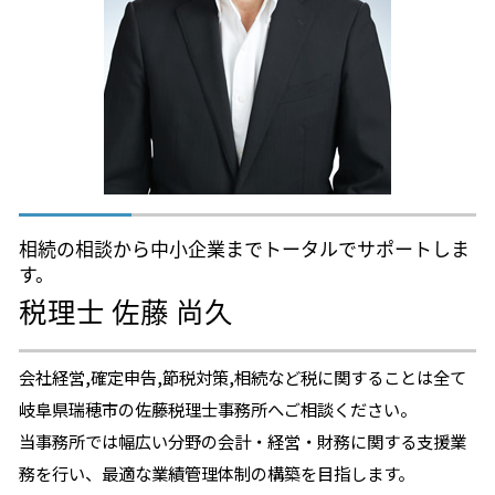
相続税 3年以内
相続税対策 税理士 相談 岐阜県
国税庁 相続税 申告
不動産相続 税理士 相談 一宮市
税務署 調査 相続
相続税対策 税理士 相談 一宮市
相続税対策 税理士 相談 名古屋
不動産相続 税理士 相談 岐阜市
相続税対策 税理士 相談 瑞穂市
相続の相談から中小企業までトータルでサポートしま
す。
税理士 佐藤 尚久
会社経営,確定申告,節税対策,相続など税に関することは全て
岐阜県瑞穂市の佐藤税理士事務所へご相談ください。
当事務所では幅広い分野の会計・経営・財務に関する支援業
務を行い、最適な業績管理体制の構築を目指します。