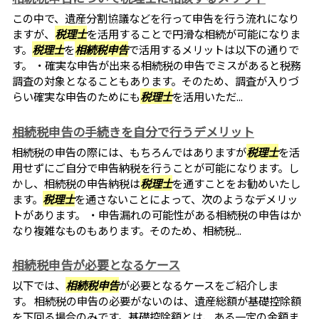
この中で、遺産分割協議などを行って申告を行う流れになり
ますが、
税理士
を活用することで円滑な相続が可能になりま
す。
税理士
を
相続税申告
で活用するメリットは以下の通りで
す。 ・確実な申告が出来る相続税の申告でミスがあると税務
調査の対象となることもあります。そのため、調査が入りづ
らい確実な申告のためにも
税理士
を活用いただ...
相続税申告の手続きを自分で行うデメリット
相続税の申告の際には、もちろんではありますが
税理士
を活
用せずにご自分で申告納税を行うことが可能になります。し
かし、相続税の申告納税は
税理士
を通すことをお勧めいたし
ます。
税理士
を通さないことによって、次のようなデメリッ
トがあります。 ・申告漏れの可能性がある相続税の申告はか
なり複雑なものもあります。そのため、相続税...
相続税申告が必要となるケース
以下では、
相続税申告
が必要となるケースをご紹介しま
す。 相続税の申告の必要がないのは、遺産総額が基礎控除額
を下回る場合のみです。基礎控除額とは、ある一定の金額ま