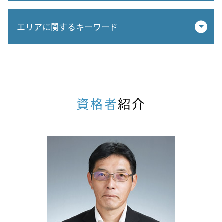
小規模宅地 申告要件
エリアに関するキーワード
孫 相続
基礎控除 相続
相続税 納税
相続生前対策 税理士 相談 岐阜市
相続 税金対策 相談
相続生前対策 税理士 相談 春日井市
相続 建物 評価
相続税申告 税理士 相談 犬山市
相続税 配偶者控除 申告
相続生前対策 税理士 相談 瑞穂市
資格者
紹介
相続税 基礎控除
相続税申告 税理士 相談 名古屋
土地 相続 節税
相続税対策 税理士 相談 春日井市
相続税 計算 不動産 評価
相続税申告 税理士 相談 小牧市
相続時精算課税 小規模宅地
不動産相続 税理士 相談 瑞穂市
追徴課税 時効
不動産相続 税理士 相談 岐阜県
株 相続 手続き
相続税対策 税理士 相談 岐阜市
相続税 500万
相続税申告 税理士 相談 瑞穂市
農地 相続税
相続税申告 税理士 相談 江南市
相続税 対策
相続生前対策 税理士 相談 犬山市
相続税対策 贈与
相続税対策 税理士 相談 犬山市