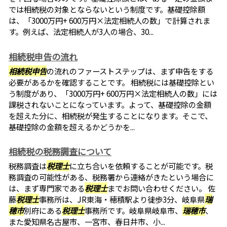
では相続税の対象とならないという制度です。基礎控除額
は、「3000万円+ 600万円×法定相続人の数」で計算されま
す。例えば、法定相続人が3人の場合、30...
相続税申告の流れ
相続税申告
の流れのファーストステップは、まず申告をする
必要があるかを確認することです。 相続税には基礎控除とい
う制度があり、「3000万円+ 600万円×法定相続人の数」には
課税されないことになっています。よって、基礎控除の金額
を超えた分に、相続税が発生することになります。そこで、
基礎控除の金額を超えるかどうかを...
相続税の税務調査について
税務調査は
税理士
に立ち合いを依頼することが可能です。税
務調査の可能性がある、税務署から連絡がきたという場合に
は、まず専門家である
税理士
までお問い合わせください。 佐
藤
税理士
事務所は、JR東海・穂積駅より徒歩3分、岐阜県
瑞
穂市
別府にある
税理士
事務所です。岐阜県岐阜市、
瑞穂市
、
また愛知県名古屋市、一宮市、春日井市、小...