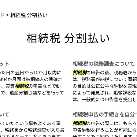
ド
>
相続税 分割払い
相続税 分割払い
ット
相続税の税務調査について
た日の翌日から10か月以内に
相続税
の申告の後、税務署から
約4か月間は被相続人の準確定
は、税務署が納税について問題
め、実質
相続税
の申告などで動
の目的は公正公平な納税を実現
中で、遺産分割協議などを行って
によって発見され、追徴課税な
は、一般的には申告書を提出した
いて
相続税申告の手続きを自分
っていたという事もよくある事
相続税
の申告の際には、もちろ
と、税務署から税務調査が入り最
申告納税を行うことが可能にな
課されるケースも多くあります。
通すことをお勧めいたします。