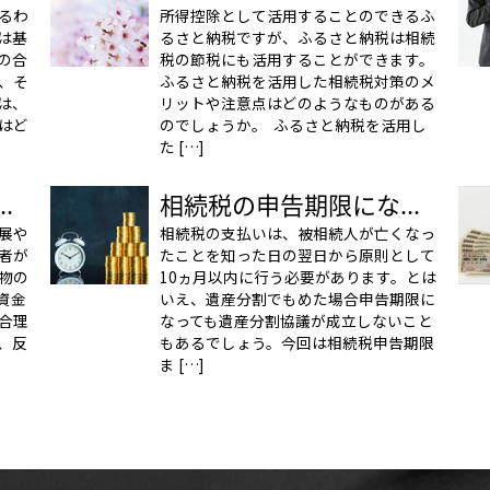
るわ
所得控除として活用することのできるふ
は基
るさと納税ですが、ふるさと納税は相続
の合
税の節税にも活用することができます。
、そ
ふるさと納税を活用した相続税対策のメ
は、
リットや注意点はどのようなものがある
はど
のでしょうか。 ふるさと納税を活用し
た […]
.
相続税の申告期限にな...
展や
相続税の支払いは、被相続人が亡くなっ
者が
たことを知った日の翌日から原則として
物の
10ヵ月以内に行う必要があります。とは
資金
いえ、遺産分割でもめた場合申告期限に
合理
なっても遺産分割協議が成立しないこと
、反
もあるでしょう。今回は相続税申告期限
ま […]