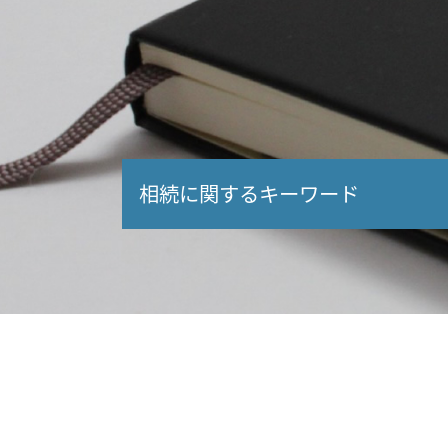
相続に関するキーワード
相続 生前
相続 特例
小規模宅地等の特例
相続税 計算 不動産 評価
相続税 債務控除
税率 相続税
国税庁 相続税 申告
相続時精算課税制度 デメリット