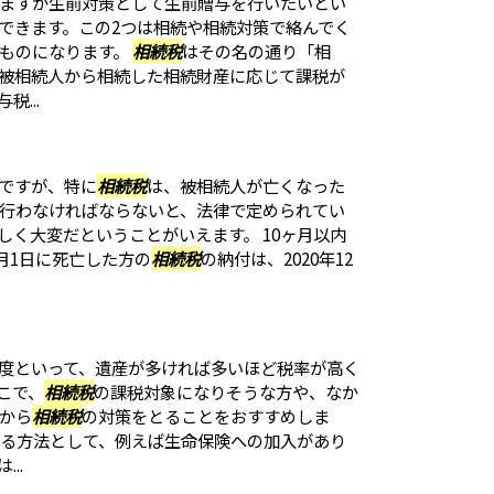
ますが生前対策として生前贈与を行いたいとい
できます。この2つは相続や相続対策で絡んでく
ものになります。
相続税
はその名の通り「相
被相続人から相続した相続財産に応じて課税が
...
ですが、特に
相続税
は、被相続人が亡くなった
に行わなければならないと、法律で定められてい
しく大変だということがいえます。 10ヶ月以内
2月1日に死亡した方の
相続税
の納付は、2020年12
度といって、遺産が多ければ多いほど税率が高く
こで、
相続税
の課税対象になりそうな方や、なか
から
相続税
の対策をとることをおすすめしま
る方法として、例えば生命保険への加入があり
..