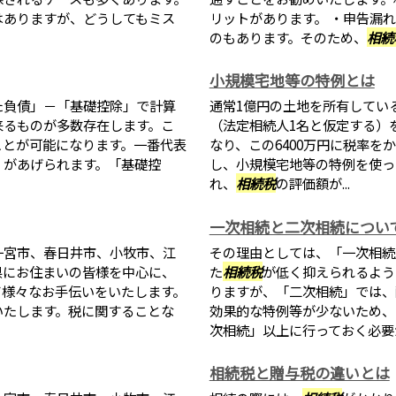
はありますが、どうしてもミス
リットがあります。 ・申告漏
のもあります。そのため、
相続
小規模宅地等の特例とは
た負債」－「基礎控除」で計算
通常1億円の土地を所有してい
来るものが多数存在します。こ
（法定相続人1名と仮定する）を
ことが可能になります。一番代表
なり、この6400万円に税率を
」があげられます。「基礎控
し、小規模宅地等の特例を使っ
れ、
相続税
の評価額が...
一次相続と二次相続につい
一宮市、春日井市、小牧市、江
その理由としては、「一次相続
県にお住まいの皆様を中心に、
た
相続税
が低く抑えられるよう
て様々なお手伝いをいたします。
りますが、「二次相続」では、
いたします。税に関することな
効果的な特例等が少ないため、
次相続」以上に行っておく必要があ
相続税と贈与税の違いとは