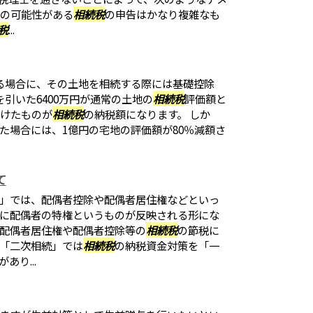
れの可能性がある
相続税
の申告はかなり複雑なも
税
...
る場合に、その土地を相続する際には基礎控除
引いた6400万円が通常の土地の
相続税
評価額と
かけたものが
相続税
の納税額になります。 しか
た場合には、1億円の宅地の評価額が80％減額さ
て
」では、配偶者控除や配偶者居住権などといっ
に配偶者の特権というものが反映される形にな
配偶者居住権や配偶者控除等の
相続税
の節税に
「二次相続」では
相続税
の納税資金対策を「一
り...