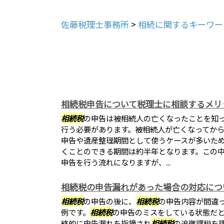
佐藤税理士事務所
>
相続に関するキーワー
相続税申告について税理士に相談するメリ
相続税
の申告は被相続人の亡くなったことを知っ
行う必要があります。被相続人が亡くなってから
申告や遺産整理期間として使うケースが多いた
くことのできる期間は約半年となります。この
申告を行う流れになりますが、...
相続税の申告漏れがあった場合の対応につ
相続税
の申告の後に、
相続税
の申告内容が間違
例です。
相続税
の申告のミスをしている状態だ
終的に申告漏れを指摘され
相続税
の追徴課税を