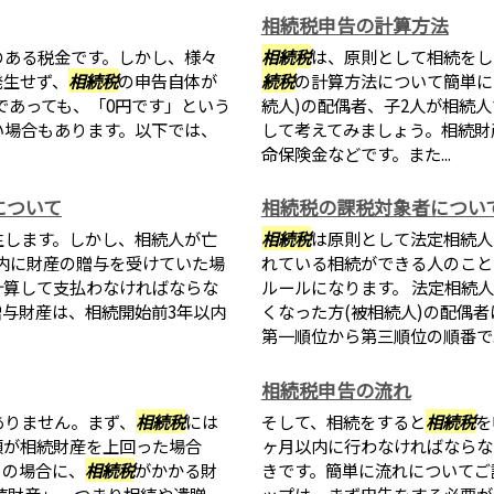
相続税申告の計算方法
のある税金です。しかし、様々
相続税
は、原則として相続をし
発生せず、
相続税
の申告自体が
続税
の計算方法について簡単に
であっても、「0円です」という
続人)の配偶者、子2人が相続人
い場合もあります。以下では、
して考えてみましょう。相続財
命保険金などです。また...
について
相続税の課税対象者につい
生します。しかし、相続人が亡
相続税
は原則として法定相続人
以内に財産の贈与を受けていた場
れている相続ができる人のこと
計算して支払わなければならな
ルールになります。 法定相続
与財産は、相続開始前3年以内
くなった方(被相続人)の配偶
第一順位から第三順位の順番で..
相続税申告の流れ
ありません。まず、
相続税
には
そして、相続をすると
相続税
を
額が相続財産を上回った場合
ヶ月以内に行わなければならな
この場合に、
相続税
がかかる財
きです。簡単に流れについてご
続財産」、つまり相続や遺贈、
ップは、まず申告をする必要が