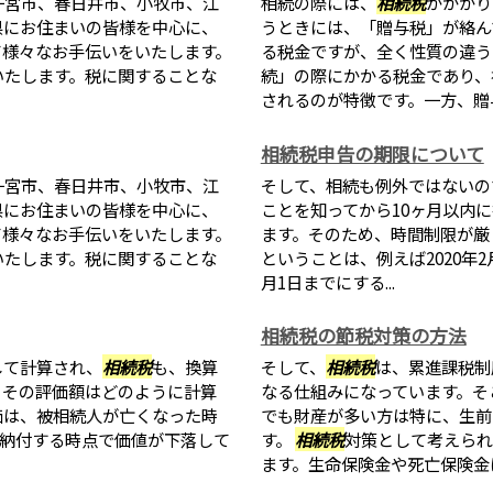
一宮市、春日井市、小牧市、江
相続の際には、
相続税
がかかり
県にお住まいの皆様を中心に、
うときには、「贈与税」が絡ん
て様々なお手伝いをいたします。
る税金ですが、全く性質の違う
いたします。税に関することな
続」の際にかかる税金であり、
されるのが特徴です。一方、贈与税
相続税申告の期限について
一宮市、春日井市、小牧市、江
そして、相続も例外ではないの
県にお住まいの皆様を中心に、
ことを知ってから10ヶ月以内
て様々なお手伝いをいたします。
ます。そのため、時間制限が厳
いたします。税に関することな
ということは、例えば2020年
月1日までにする...
相続税の節税対策の方法
して計算され、
相続税
も、換算
そして、
相続税
は、累進課税制
、その評価額はどのように計算
なる仕組みになっています。そ
価は、被相続人が亡くなった時
でも財産が多い方は特に、生前
納付する時点で価値が下落して
す。
相続税
対策として考えられ
ます。生命保険金や死亡保険金は.