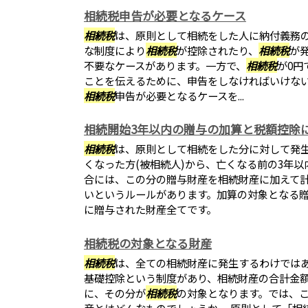
相続税申告が必要となるケース
相続税
は、原則として相続をした人に納付義務
な制度により
相続税
が控除されたり、
相続税
が
不要なケースがあります。一方で、
相続税
が0円
ことを伝えるために、申告をしなければいけな
相続税
申告が必要となるケースを...
相続開始3年以内の贈与の加算と税額控除
相続税
は、原則として相続をした分に対して発
くなった方(被相続人)から、亡くなる前の3年
合には、この分の贈与財産を相続財産に加えて
いというルールがあります。加算の対象となる贈
に贈与された財産全てです。
相続税の対象となる財産
相続税
は、全ての相続財産に発生するわけでは
基礎控除という制度があり、相続財産の合計金
に、その分が
相続税
の対象となります。では、
産とはどんなものでしょうか。 原則として「相