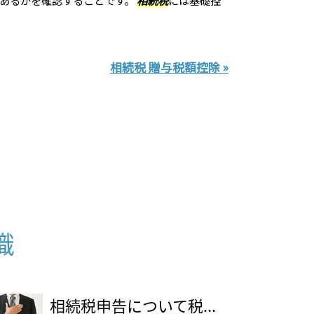
相続税 贈与税額控除 »
識
相続税申告について税...