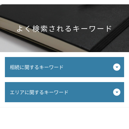
よく検索されるキーワード
相続に関するキーワード
相続時精算課税制度 デメリット
エリアに関するキーワード
贈与 税務署 調査
追徴課税 払えない
相続税 2 割加算
相続税対策 税理士 相談 犬山市
相続税 贈与税額控除
不動産相続 税理士 相談 小牧市
追徴課税とは
相続生前対策 税理士 相談 岐阜市
相続税 課税対象 金額