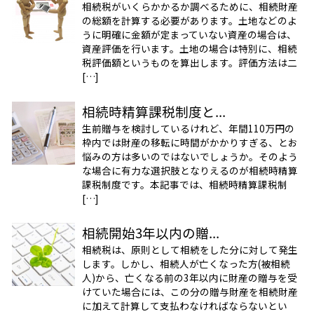
相続税がいくらかかるか調べるために、相続財産
の総額を計算する必要があります。土地などのよ
うに明確に金額が定まっていない資産の場合は、
資産評価を行います。土地の場合は特別に、相続
税評価額というものを算出します。評価方法は二
[…]
相続時精算課税制度と...
生前贈与を検討しているけれど、年間110万円の
枠内では財産の移転に時間がかかりすぎる、とお
悩みの方は多いのではないでしょうか。そのよう
な場合に有力な選択肢となりえるのが相続時精算
課税制度です。本記事では、相続時精算課税制
[…]
相続開始3年以内の贈...
相続税は、原則として相続をした分に対して発生
します。しかし、相続人が亡くなった方(被相続
人)から、亡くなる前の3年以内に財産の贈与を受
けていた場合には、この分の贈与財産を相続財産
に加えて計算して支払わなければならないとい