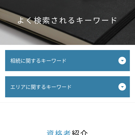
よく検索されるキーワード
相続に関するキーワード
相続税 課税対象 金額
エリアに関するキーワード
相続税 申告漏れ
相続税 計算 不動産 評価
相続税 追徴課税
相続税対策 税理士 相談 春日井市
追徴課税 時効
相続税対策 税理士 相談 瑞穂市
相続税 延納
不動産相続 税理士 相談 一宮市
換価分割 相続税
不動産相続 税理士 相談 春日井市
資格者
紹介
不動産 売却 税金 相続