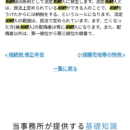
相続
税は原則として法定
相続
人に発生します。法定
相続
人と
は、民法上定められている
相続
ができる人のことで、
相続
を
うけたからには納税をする、というルールになります。 法定
相続
人の範囲は、民法で定められています。まず、亡くなっ
た方(被
相続
人)の配偶者は常に
相続
人になります。また、配
偶者以外は、第一順位から第三順位の順番で...
« 相続税 修正申告
小規模宅地等の特例 »
一覧に戻る
当事務所が提供する
基礎知識