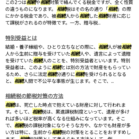
この2つは
相続
や
相続
対策で絡んでくる税金ですが、全く性質
の違うものになります。
相続
税はその名の通り「
相続
」の際
にかかる税金であり、被
相続
人から
相続
した
相続
財産に応じ
て課税がされるのが特徴です。一方、贈与税...
特別受益とは
結婚・養子縁組や、ひとり立ちなどの際に、
相続
人が被
相続
人から生前に贈与を受けていた
相続
人や、遺言によって遺贈
を受けていた
相続
人のことを、特別受益者といいます。特別
受益者は、このように
相続
とは別の方法で財産をもらってい
るため、さらに法定
相続
分通りに
相続
を受けられるとなる
と、
相続
人間で不公平な事態が生じます。そこで、...
相続税の節税対策の方法
相続
は、死亡した時点で抱えている財産に対して行われま
す。そして、
相続
税は、累進課税制度といって、遺産が多け
れば多いほど税率が高くなる仕組みになっています。そこ
で、
相続
税の課税対象になりそうな方や、なかでも財産が多
い方は特に、生前から
相続
税の対策をとることをおすすめし
ます。
相続
税対策として考えられる方法として、例...