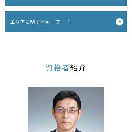
相続税 控除されるもの
エリアに関するキーワード
未成年者控除 相続税
みなし相続財産 生命保険
基礎控除 相続
相続税申告 税理士 相談 犬山市
贈与 税務署 調査
不動産相続 税理士 相談 一宮市
相続時精算課税 不動産
相続税対策 税理士 相談 瑞穂市
相続税 ふるさと納税
相続税対策 税理士 相談 岐阜市
資格者
紹介
追徴課税とは
相続税申告 税理士 相談 春日井市
相続税 評価額
相続税対策 税理士 相談 春日井市
不動産 贈与 税金
相続税対策 税理士 相談 江南市
相続税 保険 非課税 計算
不動産相続 税理士 相談 岐阜市
相続税 いくらから
相続税申告 税理士 相談 一宮市
相続税 基礎控除 法定相続人 兄弟
不動産相続 税理士 相談 小牧市
生前対策 税理士
相続生前対策 税理士 相談 犬山市
孫 相続
相続税申告 税理士 相談 小牧市
相続税 配偶者控除 申告
相続生前対策 税理士 相談 春日井市