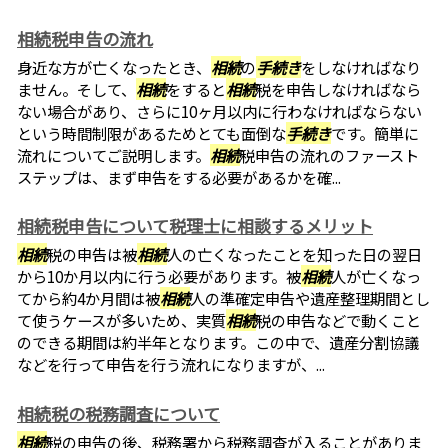
相続税申告の流れ
身近な方が亡くなったとき、
相続
の
手続き
をしなければなり
ません。そして、
相続
をすると
相続
税を申告しなければなら
ない場合があり、さらに10ヶ月以内に行わなければならない
という時間制限があるためとても面倒な
手続き
です。簡単に
流れについてご説明します。
相続
税申告の流れのファースト
ステップは、まず申告をする必要があるかを確...
相続税申告について税理士に相談するメリット
相続
税の申告は被
相続
人の亡くなったことを知った日の翌日
から10か月以内に行う必要があります。被
相続
人が亡くなっ
てから約4か月間は被
相続
人の準確定申告や遺産整理期間とし
て使うケースが多いため、実質
相続
税の申告などで動くこと
のできる期間は約半年となります。この中で、遺産分割協議
などを行って申告を行う流れになりますが、...
相続税の税務調査について
相続
税の申告の後、税務署から税務調査が入ることがありま