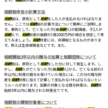
相続税申告の計算方法
相続
税は、原則として
相続
をした人が支払わなければなりま
せん。ここでは
相続
税の計算方法について簡単にご説明しま
す。事例として、亡くなった方(被
相続
人)の配偶者、子2人が
相続
人で、
相続
財産の価額が1億2000万円の場合を想定して考
えてみましょう。
相続
財産には、非課税となるものがありま
す。例えば生命保険金などです。また...
相続開始3年以内の贈与の加算と税額控除について
相続
税は、原則として
相続
をした分に対して発生します。し
かし、
相続
人が亡くなった方(被
相続
人)から、亡くなる前の3
年以内に財産の贈与を受けていた場合には、この分の贈与財
産を
相続
財産に加えて計算して支払わなければならないとい
うルールがあります。加算の対象となる贈与財産は、
相続
開
始前3年以内に贈与された財産全てです。
相続税の課税対象者について