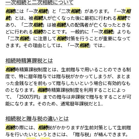
一次相続と二次相続について
相続
には「一次
相続
」と「二次
相続
」があります。「一次
相
続
」とは、被
相続
人が亡くなった後に最初に行われる
相続
で
あり、「二次
相続
」は被
相続
人の配偶者が亡くなったときな
どに行われる
相続
のことです。 一般的に「一次
相続
」よりも
「二次
相続
」に注意して
相続
対策を行うことが重要になって
きます。その理由としては、「一次
相続
」では...
相続時精算課税とは
相続
時精算課税制度とは、生前贈与で用いることのできる制
度で、特に暦年贈与では贈与税がかかってしまうが、まとま
った金銭などを前もって贈与したいという場合に有効的なも
のとなります。
相続
時精算課税制度を利用することによっ
て、「2500万円」までの贈与は非課税で贈与をすることが可
能になります。そのため、通常暦年課税だと1...
相続税と贈与税の違いとは
相続
の際には、
相続
税がかかりますが生前対策として生前贈
与を行いたいというときには、「贈与税」が絡んできます。