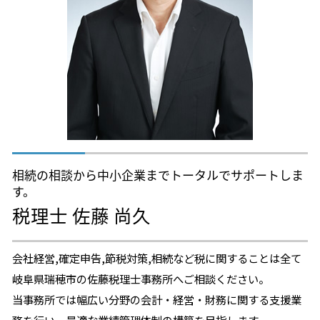
相続 税理士 流れ
不動産相続 税理士 相談 瑞穂市
特別寄与料 相続税
相続生前対策 税理士 相談 名古屋
相続税 シミュレーション
相続生前対策 税理士 相談 小牧市
相続時精算課税制度 デメリット
相続税申告 税理士 相談 岐阜県
相続税対策 税理士 相談 岐阜県
相続税対策 税理士 相談 小牧市
相続税申告 税理士 相談 岐阜市
相続の相談から中小企業までトータルでサポートしま
す。
税理士 佐藤 尚久
会社経営,確定申告,節税対策,相続など税に関することは全て
岐阜県瑞穂市の佐藤税理士事務所へご相談ください。
当事務所では幅広い分野の会計・経営・財務に関する支援業