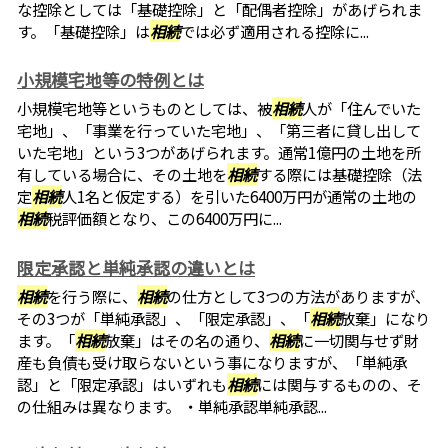
な控除としては「基礎控除」と「配偶者控除」があげられま
す。「基礎控除」は
相続
では必ず適用される控除に...
小規模宅地等の特例とは
小規模宅地等というものとしては、被
相続
人が「住んでいた
宅地」、「事業を行っていた宅地」、「第三者に貸し出して
いた宅地」という3つがあげられます。通常1億円の土地を所
有している場合に、その土地を
相続
する際には基礎控除（法
定
相続
人1名と仮定する）を引いた6400万円が通常の土地の
相続
税評価額となり、この6400万円に...
限定承認と単純承認の違いとは
相続
を行う際に、
相続
の仕方として3つの方法がありますが、
その3つが「単純承認」、「限定承認」、「
相続
放棄」になり
ます。「
相続
放棄」はその名の通り、
相続
に一切関与せず財
産も負債も受け取らないという事になりますが、「単純承
認」と「限定承認」はいずれも
相続
には関与するものの、そ
の仕組みは異なります。 ・単純承認単純承認...