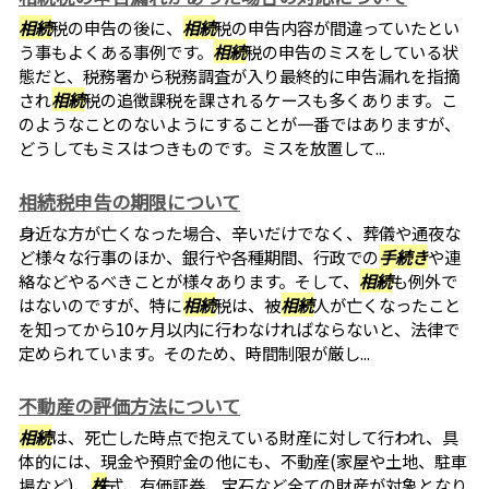
相続
税の申告の後に、
相続
税の申告内容が間違っていたとい
う事もよくある事例です。
相続
税の申告のミスをしている状
態だと、税務署から税務調査が入り最終的に申告漏れを指摘
され
相続
税の追徴課税を課されるケースも多くあります。こ
のようなことのないようにすることが一番ではありますが、
どうしてもミスはつきものです。ミスを放置して...
相続税申告の期限について
身近な方が亡くなった場合、辛いだけでなく、葬儀や通夜な
ど様々な行事のほか、銀行や各種期間、行政での
手続き
や連
絡などやるべきことが様々あります。そして、
相続
も例外で
はないのですが、特に
相続
税は、被
相続
人が亡くなったこと
を知ってから10ヶ月以内に行わなければならないと、法律で
定められています。そのため、時間制限が厳し...
不動産の評価方法について
相続
は、死亡した時点で抱えている財産に対して行われ、具
体的には、現金や預貯金の他にも、不動産(家屋や土地、駐車
場など)、
株
式、有価証券、宝石など全ての財産が対象となり