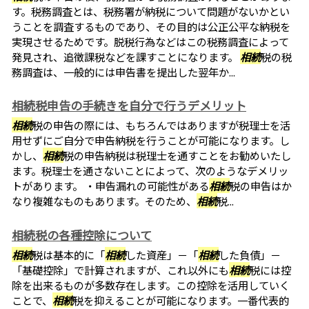
す。税務調査とは、税務署が納税について問題がないかとい
うことを調査するものであり、その目的は公正公平な納税を
実現させるためです。脱税行為などはこの税務調査によって
発見され、追徴課税などを課すことになります。
相続
税の税
務調査は、一般的には申告書を提出した翌年か...
相続税申告の手続きを自分で行うデメリット
相続
税の申告の際には、もちろんではありますが税理士を活
用せずにご自分で申告納税を行うことが可能になります。し
かし、
相続
税の申告納税は税理士を通すことをお勧めいたし
ます。税理士を通さないことによって、次のようなデメリッ
トがあります。 ・申告漏れの可能性がある
相続
税の申告はか
なり複雑なものもあります。そのため、
相続
税...
相続税の各種控除について
相続
税は基本的に「
相続
した資産」－「
相続
した負債」－
「基礎控除」で計算されますが、これ以外にも
相続
税には控
除を出来るものが多数存在します。この控除を活用していく
ことで、
相続
税を抑えることが可能になります。一番代表的