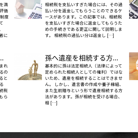
を満
相続税を支払いすぎた場合には、その過
評価
払い分を返金してもらうことのできるケ
る制度
ースがあります。この記事では、相続税
て
を支払いすぎた場合に返金してもらうた
、
めの手続きである更正に関して説明しま
者に
す。 相続税の過払い分は返金し […]
.
孫へ遺産を相続する方...
まれ
基本的に孫は法定相続人（法律によって
るの
定められた相続人としての権利）ではな
ると
いため、遺産を相続することはできませ
る
ん。 しかし、遺言書の作成や養子縁組、
続税
また生前贈与という形で遺産相続する方
もら
法があります。孫が相続を受ける場合、
相 […]