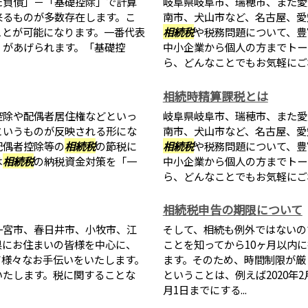
た負債」－「基礎控除」で計算
岐阜県岐阜市、瑞穂市、また愛
来るものが多数存在します。こ
南市、犬山市など、名古屋、愛
ことが可能になります。一番代表
相続税
や税務問題について、豊
」があげられます。「基礎控
中小企業から個人の方までトー
ら、どんなことでもお気軽にご相談
相続時精算課税とは
控除や配偶者居住権などといっ
岐阜県岐阜市、瑞穂市、また愛
というものが反映される形にな
南市、犬山市など、名古屋、愛
配偶者控除等の
相続税
の節税に
相続税
や税務問題について、豊
は
相続税
の納税資金対策を「一
中小企業から個人の方までトー
ら、どんなことでもお気軽にご相談
相続税申告の期限について
一宮市、春日井市、小牧市、江
そして、相続も例外ではないの
県にお住まいの皆様を中心に、
ことを知ってから10ヶ月以内
て様々なお手伝いをいたします。
ます。そのため、時間制限が厳
いたします。税に関することな
ということは、例えば2020年
月1日までにする...