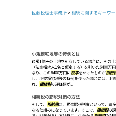
佐藤税理士事務所
>
相続に関するキーワー
小規模宅地等の特例とは
通常1億円の土地を所有している場合に、その土
（法定相続人1名と仮定する）を引いた6400万
なり、この6400万円に
税率
をかけたものが
相続
し、小規模宅地等の特例を使った場合には、1億
れ、
相続税
の評価額が...
相続税の節税対策の方法
そして、
相続税
は、累進課税制度といって、遺
なる仕組みになっています。そこで、
相続税
の課
でも財産が多い方は特に、生前から
相続税
の対