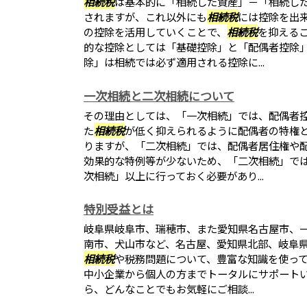
相続税
は基本的に「相続した資産」－「相続し
されますが、これ以外にも
相続税
には控除を出
の控除を活用していくことで、
相続税
を抑える
的な控除としては「基礎控除」と「配偶者控除
除」は相続では必ず適用される控除に...
一次相続と二次相続について
その理由としては、「一次相続」では、配偶者
た
相続税
が低く抑えられるように配偶者の特権
りますが、「二次相続」では、配偶者居住権や
効果的な特例等が少ないため、「二次相続」で
次相続」以上に行っておく必要があり...
特別受益とは
岐阜県岐阜市、瑞穂市、また愛知県名古屋市、
南市、犬山市など、名古屋、愛知県北部、岐阜
相続税
や税務問題について、豊富な知識を使っ
中小企業から個人の方までトータルにサポート
ら、どんなことでもお気軽にご相談...