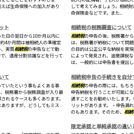
例えば生命保険への加入があり
して考えてみましょう。相続財
命保険金などです。また...
ット
相続税の税務調査について
た日の翌日から10か月以内に
相続税
の申告の後、税務署から
約4か月間は被相続人の準確定
は、税務署が納税について問題
め、実質
相続税
の申告などで動
の目的は公正公平な納税を実現
中で、遺産分割協議などを行って
によって発見され、追徴課税な
は、一般的には申告書を提出した
いて
相続税申告の手続きを自分
っていたという事もよくある事
相続税
の申告の際には、もちろ
と、税務署から税務調査が入り最
申告納税を行うことが可能にな
課されるケースも多くあります。
通すことをお勧めいたします。
はありますが、どうしてもミス
リットがあります。 ・申告漏
のもあります。そのため、
相続
限定承認と単純承認の違い