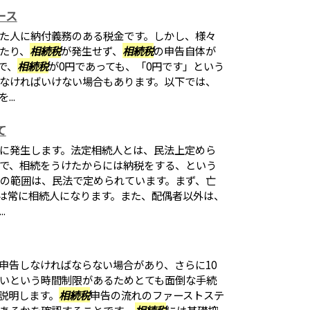
ース
た人に納付義務のある税金です。しかし、様々
たり、
相続税
が発生せず、
相続税
の申告自体が
で、
相続税
が0円であっても、「0円です」という
なければいけない場合もあります。以下では、
..
て
に発生します。法定相続人とは、民法上定めら
で、相続をうけたからには納税をする、という
人の範囲は、民法で定められています。まず、亡
者は常に相続人になります。また、配偶者以外は、
.
申告しなければならない場合があり、さらに10
いという時間制限があるためとても面倒な手続
説明します。
相続税
申告の流れのファーストステ
あるかを確認することです。
相続税
には基礎控