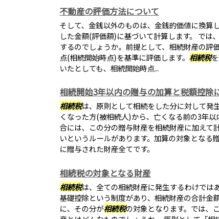
不動産の評価方法について
そして、金銭以外のものは、金銭的価値に換算
した金額(評価額)に基づいて計算します。 では
するのでしょうか。前提として、相続財産の評
点(相続開始時点)を基準に評価します。
相続税
を
いたとしても、相続開始時点...
相続開始3年以内の贈与の加算と税額控除
相続税
は、原則として相続をした分に対して発
くなった方(被相続人)から、亡くなる前の3年
合には、この分の贈与財産を相続財産に加えて
いというルールがあります。加算の対象となる贈
に贈与された財産全てです。
相続税の対象となる財産
相続税
は、全ての相続財産に発生するわけでは
基礎控除という制度があり、相続財産の合計金
に、その分が
相続税
の対象となります。では、
産とはどんなものでしょうか。 原則として「相