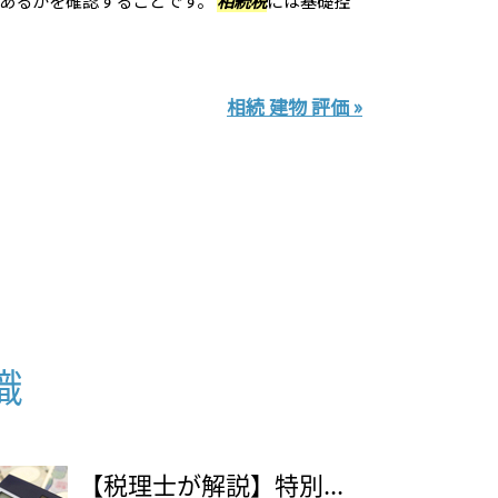
相続 建物 評価 »
識
【税理士が解説】特別...