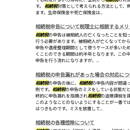
す。
相続税
対策として考えられる方法として、
ます。生命保険金や死亡保険金は...
相続税申告について税理士に相談するメリ
相続税
の申告は被相続人の亡くなったことを知っ
行う必要があります。被相続人が亡くなってから
申告や遺産整理期間として使うケースが多いた
くことのできる期間は約半年となります。この
申告を行う流れになりますが、...
相続税の申告漏れがあった場合の対応につ
相続税
の申告の後に、
相続税
の申告内容が間違
例です。
相続税
の申告のミスをしている状態だ
終的に申告漏れを指摘され
相続税
の追徴課税を
このようなことのないようにすることが一番で
はつきものです。ミスを放置して...
相続税の各種控除について