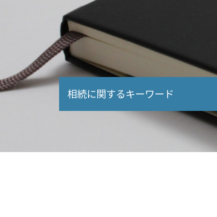
相続に関するキーワード
生前対策 税理士
小規模宅地等の特例
未成年者控除 相続税
相続税 配偶者控除 申告
相続 特例
土地 相続 節税
不動産 相続税 対策
財産 種類