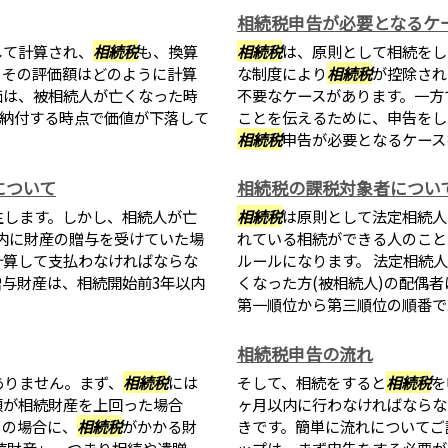
相続税申告が必要となるケ
して計算され、
相続税
も、換算
相続税
は、原則として相続をし
、その評価額はどのように計算
な制度により
相続税
が控除され
価は、被相続人が亡くなった時
不要なケースがあります。一方
納付する時点で価値が下落して
ことを伝えるために、申告をし
相続税
申告が必要となるケースを.
について
相続税の課税対象者につい
生します。しかし、相続人が亡
相続税
は原則として法定相続人
以内に財産の贈与を受けていた場
れている相続ができる人のこと
計算して支払わなければならな
ルールになります。 法定相続
与財産は、相続開始前3年以内
くなった方(被相続人)の配偶
第一順位から第三順位の順番で..
相続税申告の流れ
ありません。まず、
相続税
には
そして、相続をすると
相続税
を
額が相続財産を上回った場合
ヶ月以内に行わなければならな
この場合に、
相続税
がかかる財
きです。簡単に流れについてご
続財産」、つまり相続や遺贈、
ップは、まず申告をする必要が