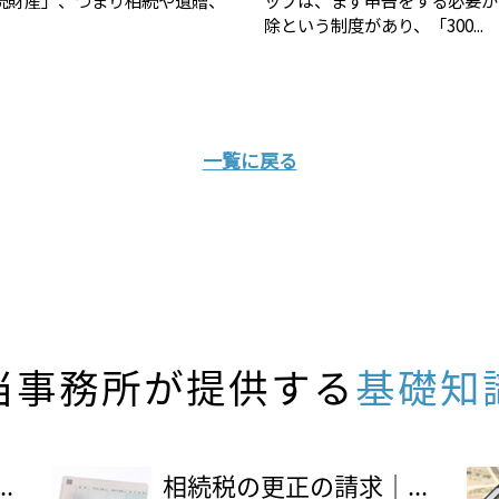
除という制度があり、「300...
一覧に戻る
当事務所が提供する
基礎知
.
相続税の更正の請求｜...