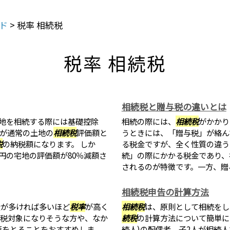
ド
>
税率 相続税
税率 相続税
相続税と贈与税の違いとは
地を相続する際には基礎控除
相続の際には、
相続税
がかかり
円が通常の土地の
相続税
評価額と
うときには、「贈与税」が絡ん
税
の納税額になります。 しか
る税金ですが、全く性質の違う
円の宅地の評価額が80％減額さ
続」の際にかかる税金であり、
されるのが特徴です。一方、贈与税
相続税申告の計算方法
産が多ければ多いほど
税率
が高く
相続税
は、原則として相続をし
税対象になりそうな方や、なか
続税
の計算方法について簡単に
策をとることをおすすめしま
続人)の配偶者、子2人が相続人