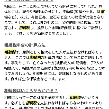
相続は、死亡した時点で抱えている財産に対して行われ、具
体的には、現金や預貯金の他にも、不動産(家屋や土地、駐
車
場など)、株式、有価証券、宝石など全ての財産が対象となり
ます。そして、金銭以外のものは、金銭的価値に換算して計
算され、
相続税
も、換算した金額(評価額)に基づいて計算し
ます。 では、その評価額はどのように計...
相続税申告の計算方法
相続税
は、原則として相続をした人が支払わなければなりま
せん。ここでは
相続税
の計算方法について簡単にご説明しま
す。事例として、亡くなった方(被相続人)の配偶者、子2人が
相続人で、相続財産の価額が1億2000万円の場合を想定して考
えてみましょう。相続財産には、非課税となるものがありま
す。例えば生命保険金などです。また...
相続税はいくらからかかる？
相続によって一定の財産を承継すると、
相続税
がかかりま
す。必ずしも
相続税
を支払わなければならないわけではあり
ません。基礎控除以上の遺産を相続した場合に、税金はかか