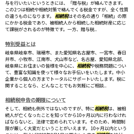
与を行いたいというときには、「贈与税」が絡んできます。
この2つは相続や相続対策で絡んでくる税金ですが、全く性質
の違うものになります。
相続税
はその名の通り「相続」の際
にかかる税金であり、被相続人から相続した相続財産に応じ
て課税がされるのが特徴です。一方、贈与税...
特別受益とは
岐阜県岐阜市、瑞穂市、また愛知県名古屋市、一宮市、春日
井市、小牧市、江南市、犬山市など、名古屋、愛知県北部、
岐阜県にお住まいの皆様を中心に、
相続税
や税務問題につい
て、豊富な知識を使って様々なお手伝いをいたします。中小
企業から個人の方までトータルにサポートいたします。税に
関することなら、どんなことでもお気軽にご相談...
相続税申告の期限について
そして、相続も例外ではないのですが、特に
相続税
は、被相
続人が亡くなったことを知ってから10ヶ月以内に行わなけれ
ばならないと、法律で定められています。そのため、時間制
限が厳しく大変だということがいえます。 10ヶ月以内という