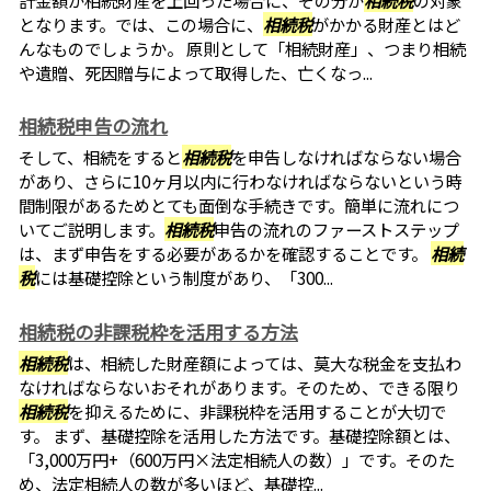
となります。では、この場合に、
相続税
がかかる財産とはど
んなものでしょうか。 原則として「相続財産」、つまり相続
や遺贈、死因贈与によって取得した、亡くなっ...
相続税申告の流れ
そして、相続をすると
相続税
を申告しなければならない場合
があり、さらに10ヶ月以内に行わなければならないという時
間制限があるためとても面倒な手続きです。簡単に流れにつ
いてご説明します。
相続税
申告の流れのファーストステップ
は、まず申告をする必要があるかを確認することです。
相続
税
には基礎控除という制度があり、「300...
相続税の非課税枠を活用する方法
相続税
は、相続した財産額によっては、莫大な税金を支払わ
なければならないおそれがあります。そのため、できる限り
相続税
を抑えるために、非課税枠を活用することが大切で
す。 まず、基礎控除を活用した方法です。基礎控除額とは、
「3,000万円+（600万円×法定相続人の数）」です。そのた
め、法定相続人の数が多いほど、基礎控...