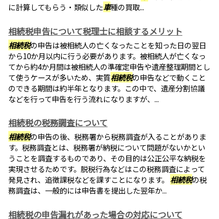
に計算してもらう・類似した
車
種の買取...
相続税申告について税理士に相談するメリット
相続税
の申告は被相続人の亡くなったことを知った日の翌日
から10か月以内に行う必要があります。被相続人が亡くなっ
てから約4か月間は被相続人の準確定申告や遺産整理期間とし
て使うケースが多いため、実質
相続税
の申告などで動くこと
のできる期間は約半年となります。この中で、遺産分割協議
などを行って申告を行う流れになりますが、...
相続税の税務調査について
相続税
の申告の後、税務署から税務調査が入ることがありま
す。税務調査とは、税務署が納税について問題がないかとい
うことを調査するものであり、その目的は公正公平な納税を
実現させるためです。脱税行為などはこの税務調査によって
発見され、追徴課税などを課すことになります。
相続税
の税
務調査は、一般的には申告書を提出した翌年か...
相続税の申告漏れがあった場合の対応について