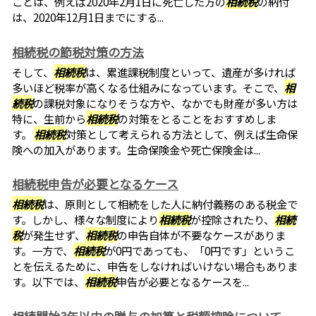
ことは、例えば2020年2月1日に死亡した方の
相続税
の納付
は、2020年12月1日までにする...
相続税の節税対策の方法
そして、
相続税
は、累進課税制度といって、遺産が多ければ
多いほど税率が高くなる仕組みになっています。そこで、
相
続税
の課税対象になりそうな方や、なかでも財産が多い方は
特に、生前から
相続税
の対策をとることをおすすめしま
す。
相続税
対策として考えられる方法として、例えば生命保
険への加入があります。生命保険金や死亡保険金は...
相続税申告が必要となるケース
相続税
は、原則として相続をした人に納付義務のある税金で
す。しかし、様々な制度により
相続税
が控除されたり、
相続
税
が発生せず、
相続税
の申告自体が不要なケースがありま
す。一方で、
相続税
が0円であっても、「0円です」というこ
とを伝えるために、申告をしなければいけない場合もありま
す。以下では、
相続税
申告が必要となるケースを...