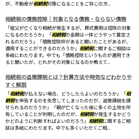
が、不動産が
相続税
対策になることをご存じの方...
相続税の債務控除｜対象となる債務・ならない債務
「祖父が亡くなり相続が発生するが、葬式費用は控除の対象
になるのだろうか」「
相続税
の金額は一体どうやって算定さ
れるのだろう」「債務控除枠があると聞いたことがあるが、
適用することができるのだろうか」
相続税
に関するご相談は
多岐にわたります。中でも「債務控除というものが適用でき
ると聞いたが、どれがその対象になるのか教えて...
相続税の追徴課税とは？計算方法や時効などわかりや
すく解説
「
相続税
が払えない場合、どうしたらよいのだろうか」「
相
続税
を申告するのを失念してしまったのだが、追徴課税を課
せられるのだろうか」「親が亡くなった後に多くの土地を所
有していることが判明したのだが、
相続税
が発生するかどう
かどのように判断すればよいのだろう」
相続税
に関するご相
談は多岐にわたります。中でも多くいただくご相...