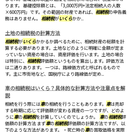
ります。 基礎控除額とは、「3,000万円+法定相続人の人数
×600万円」です。その範囲の財産であれば、
相続税
の申告義
務はありません。
相続税
が
いくら
かか...
土地の相続税の計算方法
相続税
が
いくら
かかるか調べるために、相続財産の総額を計
算する必要があります。土地などのように明確に金額が定ま
っていない資産の場合は、資産評価を行います。土地の場合
は特別に、
相続税
評価額というものを算出します。評価方法
は二通りあります。 一つは、路線価方式と呼ばれるもので
す。主に市街地など、国税庁により路線価が定め...
車の相続税はいくら？具体的な計算方法や注意点を解
説
相続を行う際には
車
の相続を行うこともあります。
車
は売却
する時期に応じて評価額が変わる資産の一つですが、どのよ
うに
車
の
相続税
を計算していくのでしょうか。
車
の
相続税
評
価額の計算方法 まず
車
の
相続税
評価額の計算方法ですが、以
下のような方法があります。 ・死亡時の
車
の買取価格を実際