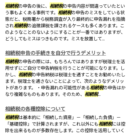
相続税
の申告の後に、
相続税
の申告内容が間違っていたとい
う事もよくある事例です。
相続税
の申告のミスをしている状
態だと、税務署から税務調査が入り最終的に申告漏れを指摘
され
相続税
の追徴課税を課されるケースも多くあります。こ
のようなことのないようにすることが一番ではありますが、
どうしてもミスはつきものです。ミスを放置して...
相続税申告の手続きを自分で行うデメリット
相続税
の申告の際には、もちろんではありますが税理士を活
用せずにご自分で申告納税を行うことが可能になります。し
かし、
相続税
の申告納税は税理士を通すことをお勧めいたし
ます。税理士を通さないことによって、次のようなデメリッ
トがあります。 ・申告漏れの可能性がある
相続税
の申告はか
なり複雑なものもあります。そのため、
相続税
...
相続税の各種控除について
相続税
は基本的に「相続した資産」－「相続した負債」－
「基礎控除」で計算されますが、これ以外にも
相続税
には控
除を出来るものが多数存在します。この控除を活用していく