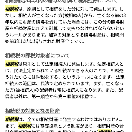
相続開始3年以内の贈与の加算と税額控除について
相続税
は、原則として相続をした分に対して発生します。し
かし、相続人が亡くなった方(被相続人)から、亡くなる前の3
年以内に財産の贈与を受けていた場合には、この分の贈与財
産を相続財産に加えて計算して支払わなければならないとい
うルールがあります。加算の対象となる贈与財産は、相続開
始前3年以内に贈与された財産全てです。
相続税の課税対象者について
相続税
は原則として法定相続人に発生します。法定相続人と
は、民法上定められている相続ができる人のことで、相続を
うけたからには納税をする、というルールになります。 法定
相続人の範囲は、民法で定められています。まず、亡くなっ
た方(被相続人)の配偶者は常に相続人になります。また、配
偶者以外は、第一順位から第三順位の順番で...
相続税の対象となる財産
相続税
は、全ての相続財産に発生するわけではありません。
まず、
相続税
には基礎控除という制度があり、相続財産の合
計金額が相続財産を上回った場合に、その分が
相続税
の対象