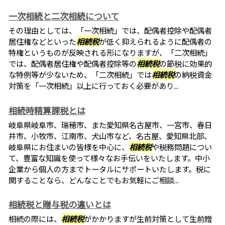
一次相続と二次相続について
その理由としては、「一次相続」では、配偶者控除や配偶者
居住権などといった
相続税
が低く抑えられるように配偶者の
特権というものが反映される形になりますが、「二次相続」
では、配偶者居住権や配偶者控除等の
相続税
の節税に効果的
な特例等が少ないため、「二次相続」では
相続税
の納税資金
対策を「一次相続」以上に行っておく必要があり...
相続時精算課税とは
岐阜県岐阜市、瑞穂市、また愛知県名古屋市、一宮市、春日
井市、小牧市、江南市、犬山市など、名古屋、愛知県北部、
岐阜県にお住まいの皆様を中心に、
相続税
や税務問題につい
て、豊富な知識を使って様々なお手伝いをいたします。中小
企業から個人の方までトータルにサポートいたします。税に
関することなら、どんなことでもお気軽にご相談...
相続税と贈与税の違いとは
相続の際には、
相続税
がかかりますが生前対策として生前贈