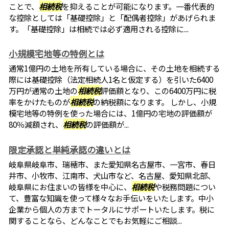
ことで、
相続税
を抑えることが可能になります。一番代表的
な控除としては「基礎控除」と「配偶者控除」があげられま
す。「基礎控除」は相続では必ず適用される控除に...
小規模宅地等の特例とは
通常1億円の土地を所有している場合に、その土地を相続する
際には基礎控除（法定相続人1名と仮定する）を引いた6400
万円が通常の土地の
相続税
評価額となり、この6400万円に税
率をかけたものが
相続税
の納税額になります。 しかし、小規
模宅地等の特例を使った場合には、1億円の宅地の評価額が
80％減額され、
相続税
の評価額が...
限定承認と単純承認の違いとは
岐阜県岐阜市、瑞穂市、また愛知県名古屋市、一宮市、春日
井市、小牧市、江南市、犬山市など、名古屋、愛知県北部、
岐阜県にお住まいの皆様を中心に、
相続税
や税務問題につい
て、豊富な知識を使って様々なお手伝いをいたします。中小
企業から個人の方までトータルにサポートいたします。税に
関することなら、どんなことでもお気軽にご相談...