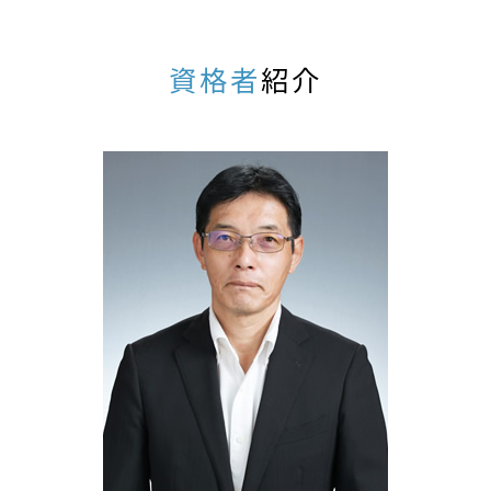
不動産相続 税理士 相談 小牧市
特別寄与料 相続税
相続税申告 税理士 相談 名古屋
相続税 3年以内
相続生前対策 税理士 相談 一宮市
資格者
紹介
相続税 基礎控除 法定相続人 兄弟
不動産相続 税理士 相談 名古屋
基礎控除 相続
相続税申告 税理士 相談 春日井市
追徴課税 とは わかりやすく
相続税申告 税理士 相談 小牧市
相続 計算方法
相続生前対策 税理士 相談 小牧市
車 相続税 いくら
不動産相続 税理士 相談 江南市
生命保険 相続税
相続税対策 税理士 相談 犬山市
相続税 障害者
相続税申告 税理士 相談 岐阜市
未成年者控除 相続税
不動産相続 税理士 相談 瑞穂市
相続税 申告漏れ
相続生前対策 税理士 相談 岐阜市
相続時精算課税 小規模宅地
相続生前対策 税理士 相談 江南市
相続税 評価額
不動産相続 税理士 相談 春日井市
相続税 節税対策 生前贈与
相続生前対策 税理士 相談 瑞穂市
相続税 500万
相続生前対策 税理士 相談 春日井市
相続税申告 税理士 相談 犬山市
不動産相続 税理士 相談 一宮市