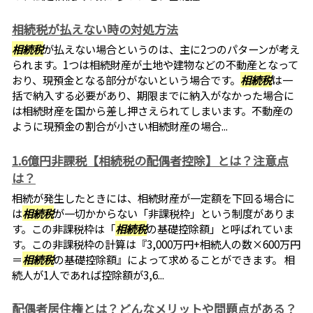
相続税が払えない時の対処方法
相続税
が払えない場合というのは、主に2つのパターンが考え
られます。1つは相続財産が土地や建物などの不動産となって
おり、現預金となる部分がないという場合です。
相続税
は一
括で納入する必要があり、期限までに納入がなかった場合に
は相続財産を国から差し押さえられてしまいます。不動産の
ように現預金の割合が小さい相続財産の場合...
1.6億円非課税【相続税の配偶者控除】とは？注意点
は？
相続が発生したときには、相続財産が一定額を下回る場合に
は
相続税
が一切かからない「非課税枠」という制度がありま
す。この非課税枠は「
相続税
の基礎控除額」と呼ばれていま
す。この非課税枠の計算は『3,000万円+相続人の数×600万円
＝
相続税
の基礎控除額』によって求めることができます。 相
続人が1人であれば控除額が3,6...
配偶者居住権とは？どんなメリットや問題点がある？