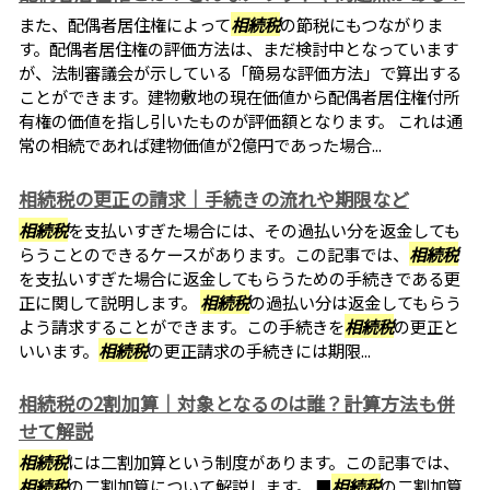
また、配偶者居住権によって
相続税
の節税にもつながりま
す。配偶者居住権の評価方法は、まだ検討中となっています
が、法制審議会が示している「簡易な評価方法」で算出する
ことができます。建物敷地の現在価値から配偶者居住権付所
有権の価値を指し引いたものが評価額となります。 これは通
常の相続であれば建物価値が2億円であった場合...
相続税の更正の請求｜手続きの流れや期限など
相続税
を支払いすぎた場合には、その過払い分を返金しても
らうことのできるケースがあります。この記事では、
相続税
を支払いすぎた場合に返金してもらうための手続きである更
正に関して説明します。
相続税
の過払い分は返金してもらう
よう請求することができます。この手続きを
相続税
の更正と
いいます。
相続税
の更正請求の手続きには期限...
相続税の2割加算｜対象となるのは誰？計算方法も併
せて解説
相続税
には二割加算という制度があります。この記事では、
相続税
の二割加算について解説します。 ■
相続税
の二割加算