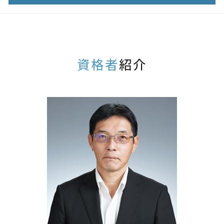
相続 生前
相続 税理士 流れ
不動産相続 税理士 相談 春日井市
配偶者居住権 評価
相続生前対策 税理士 相談 小牧市
相続時精算課税 不動産
相続税申告 税理士 相談 一宮市
贈与 税額 控除
相続税申告 税理士 相談 江南市
資格者
紹介
相続税 課税対象 金額
相続生前対策 税理士 相談 名古屋
小規模宅地等の特例
相続税対策 税理士 相談 江南市
相続税 控除されるもの
相続税対策 税理士 相談 名古屋
相続税 いくらから
不動産相続 税理士 相談 犬山市
相続税 非課税枠
不動産相続 税理士 相談 岐阜県
差押 不動産 相続
不動産相続 税理士 相談 小牧市
追徴課税とは
不動産相続 税理士 相談 江南市
相続税 時効
不動産相続 税理士 相談 岐阜市
相続税 配偶者控除 申告
相続税対策 税理士 相談 一宮市
土地 相続 税金 払えない
相続生前対策 税理士 相談 岐阜市
未成年者控除 相続税
相続税対策 税理士 相談 岐阜県
相続時精算課税 相続税 申告
相続税申告 税理士 相談 瑞穂市
追徴課税 払えない
不動産相続 税理士 相談 瑞穂市