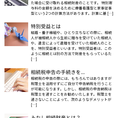
た場合に受け取れる相続財産のことです。 特別寄
与料の金額を決めるために療養看護型と家事従事
型という2つの計算方法があります。計算に基 […]
特別受益とは
結婚・養子縁組や、ひとり立ちなどの際に、相続
人が被相続人から生前に贈与を受けていた相続人
や、遺言によって遺贈を受けていた相続人のこと
を、特別受益者といいます。特別受益者は、この
ように相続とは別の方法で財産をもらっているた
[…]
相続税申告の手続きを...
相続税の申告の際には、もちろんではありますが
税理士を活用せずにご自分で申告納税を行うこと
が可能になります。しかし、相続税の申告納税は
税理士を通すことをお勧めいたします。税理士を
通さないことによって、次のようなデメリットが
[…]
みなし相続財産とは？...