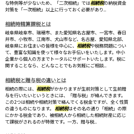
な特例等が少ないため、「二次相続」では
相続税
の納税資金
対策を「一次相続」以上に行っておく必要があり...
相続時精算課税とは
岐阜県岐阜市、瑞穂市、また愛知県名古屋市、一宮市、春日
井市、小牧市、江南市、犬山市など、名古屋、愛知県北部、
岐阜県にお住まいの皆様を中心に、
相続税
や税務問題につい
て、豊富な知識を使って様々なお手伝いをいたします。中小
企業から個人の方までトータルにサポートいたします。税に
関することなら、どんなことでもお気軽にご相談...
相続税と贈与税の違いとは
相続の際には、
相続税
がかかりますが生前対策として生前贈
与を行いたいというときには、「贈与税」が絡んできます。
この2つは相続や相続対策で絡んでくる税金ですが、全く性質
の違うものになります。
相続税
はその名の通り「相続」の際
にかかる税金であり、被相続人から相続した相続財産に応じ
て課税がされるのが特徴です。一方、贈与税...