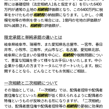
際には基礎控除（法定相続人1名と仮定する）を引いた6400
万円が通常の土地の
相続税
評価額となり、この6400万円に税
率をかけたものが
相続税
の納税額になります。 しかし、小規
模宅地等の特例を使った場合には、1億円の宅地の評価額が
80％減額され、
相続税
の評価額が...
限定承認と単純承認の違いとは
岐阜県岐阜市、瑞穂市、また愛知県名古屋市、一宮市、春日
井市、小牧市、江南市、犬山市など、名古屋、愛知県北部、
岐阜県にお住まいの皆様を中心に、
相続税
や税務問題につい
て、豊富な知識を使って様々なお手伝いをいたします。中小
企業から個人の方までトータルにサポートいたします。税に
関することなら、どんなことでもお気軽にご相談...
一次相続と二次相続について
その理由としては、「一次相続」では、配偶者控除や配偶者
居住権などといった
相続税
が低く抑えられるように配偶者の
特権というものが反映される形になりますが、「二次相続」
では、配偶者居住権や配偶者控除等の
相続税
の節税に効果的