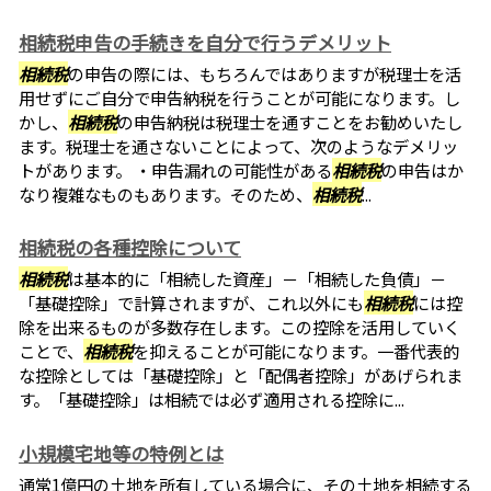
相続税申告の手続きを自分で行うデメリット
相続税
の申告の際には、もちろんではありますが税理士を活
用せずにご自分で申告納税を行うことが可能になります。し
かし、
相続税
の申告納税は税理士を通すことをお勧めいたし
ます。税理士を通さないことによって、次のようなデメリッ
トがあります。 ・申告漏れの可能性がある
相続税
の申告はか
なり複雑なものもあります。そのため、
相続税
...
相続税の各種控除について
相続税
は基本的に「相続した資産」－「相続した負債」－
「基礎控除」で計算されますが、これ以外にも
相続税
には控
除を出来るものが多数存在します。この控除を活用していく
ことで、
相続税
を抑えることが可能になります。一番代表的
な控除としては「基礎控除」と「配偶者控除」があげられま
す。「基礎控除」は相続では必ず適用される控除に...
小規模宅地等の特例とは
通常1億円の土地を所有している場合に、その土地を相続する