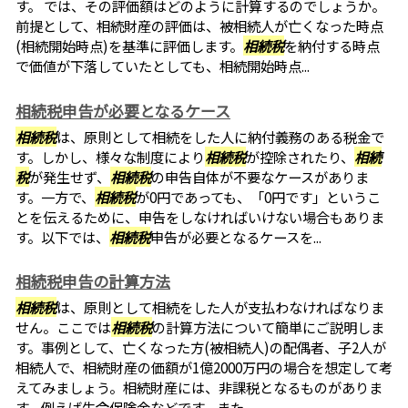
す。 では、その評価額はどのように計算するのでしょうか。
前提として、相続財産の評価は、被相続人が亡くなった時点
(相続開始時点)を基準に評価します。
相続税
を納付する時点
で価値が下落していたとしても、相続開始時点...
相続税申告が必要となるケース
相続税
は、原則として相続をした人に納付義務のある税金で
す。しかし、様々な制度により
相続税
が控除されたり、
相続
税
が発生せず、
相続税
の申告自体が不要なケースがありま
す。一方で、
相続税
が0円であっても、「0円です」というこ
とを伝えるために、申告をしなければいけない場合もありま
す。以下では、
相続税
申告が必要となるケースを...
相続税申告の計算方法
相続税
は、原則として相続をした人が支払わなければなりま
せん。ここでは
相続税
の計算方法について簡単にご説明しま
す。事例として、亡くなった方(被相続人)の配偶者、子2人が
相続人で、相続財産の価額が1億2000万円の場合を想定して考
えてみましょう。相続財産には、非課税となるものがありま
す。例えば生命保険金などです。また...