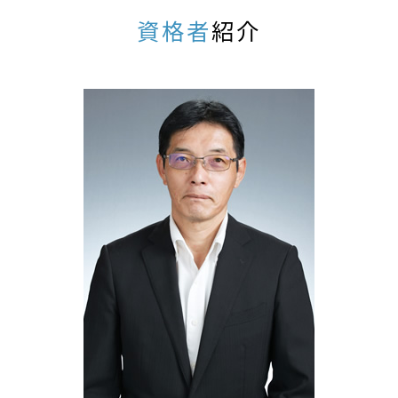
特別寄与料 相続税
相続税対策 税理士 相談 岐阜市
資格者
紹介
相続税 控除されるもの
不動産相続 税理士 相談 小牧市
国税庁 相続税 申告
相続生前対策 税理士 相談 一宮市
不動産 贈与 税金
相続生前対策 税理士 相談 名古屋
不動産 相続税
相続生前対策 税理士 相談 瑞穂市
相続時精算課税制度 デメリット
相続税申告 税理士 相談 名古屋
相続 生前
相続税申告 税理士 相談 春日井市
贈与 税額 控除
相続税対策 税理士 相談 一宮市
相続税 修正申告
不動産相続 税理士 相談 春日井市
限定承認 相続税
不動産相続 税理士 相談 名古屋
配偶者居住権 いつから
不動産相続 税理士 相談 犬山市
相続税 いくらから
相続税対策 税理士 相談 犬山市
農地 相続税
相続税対策 税理士 相談 小牧市
相続税 節税対策 生前贈与
相続生前対策 税理士 相談 岐阜県
不動産相続 税理士 相談 一宮市
不動産相続 税理士 相談 瑞穂市
不動産相続 税理士 相談 岐阜市