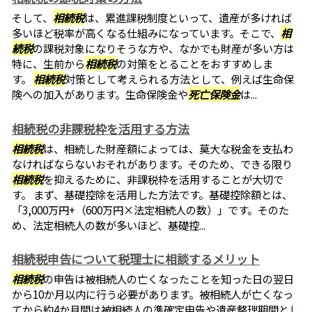
そして、
相続税
は、累進課税制度といって、遺産が多ければ
多いほど税率が高くなる仕組みになっています。そこで、
相
続税
の課税対象になりそうな方や、なかでも財産が多い方は
特に、生前から
相続税
の対策をとることをおすすめしま
す。
相続税
対策として考えられる方法として、例えば生命保
険への加入があります。生命保険金や
死亡保険金
は...
相続税の非課税枠を活用する方法
相続税
は、相続した財産額によっては、莫大な税金を支払わ
なければならないおそれがあります。そのため、できる限り
相続税
を抑えるために、非課税枠を活用することが大切で
す。 まず、基礎控除を活用した方法です。基礎控除額とは、
「3,000万円+（600万円×法定相続人の数）」です。そのた
め、法定相続人の数が多いほど、基礎控...
相続税申告について税理士に相談するメリット
相続税
の申告は被相続人の亡くなったことを知った日の翌日
から10か月以内に行う必要があります。被相続人が亡くなっ
てから約4か月間は被相続人の準確定申告や遺産整理期間とし