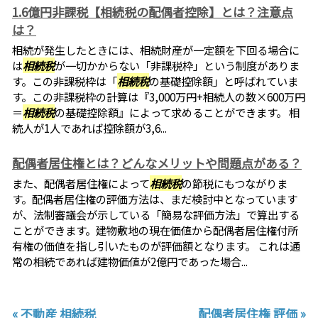
1.6億円非課税【相続税の配偶者控除】とは？注意点
は？
相続が発生したときには、相続財産が一定額を下回る場合に
は
相続税
が一切かからない「非課税枠」という制度がありま
す。この非課税枠は「
相続税
の基礎控除額」と呼ばれていま
す。この非課税枠の計算は『3,000万円+相続人の数×600万円
＝
相続税
の基礎控除額』によって求めることができます。 相
続人が1人であれば控除額が3,6...
配偶者居住権とは？どんなメリットや問題点がある？
また、配偶者居住権によって
相続税
の節税にもつながりま
す。配偶者居住権の評価方法は、まだ検討中となっています
が、法制審議会が示している「簡易な評価方法」で算出する
ことができます。建物敷地の現在価値から配偶者居住権付所
有権の価値を指し引いたものが評価額となります。 これは通
常の相続であれば建物価値が2億円であった場合...
« 不動産 相続税
配偶者居住権 評価 »