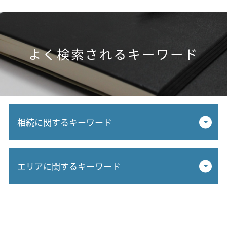
よく検索されるキーワード
相続に関するキーワード
小規模宅地 申告要件
エリアに関するキーワード
相続時精算課税 相続税 申告
税率 相続税
土地 相続 税金 払えない
相続税申告 税理士 相談 江南市
相続税 課税対象 金額
相続税申告 税理士 相談 小牧市
相続 税理士 流れ
相続税申告 税理士 相談 岐阜市