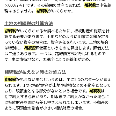
×600万円」です。その範囲の財産であれば、
相続税
の申告義
務はありません。
相続税
がいくらかか...
土地の相続税の計算方法
相続税
がいくらかかるか調べるために、相続財産の総額を計
算する必要があります。土地などのように明確に金額が定ま
っていない資産の場合は、資産評価を行います。土地の場合
は特別に、
相続税
評価額というものを算出します。評価方法
は二通りあります。 一つは、路線価方式と呼ばれるもので
す。主に市街地など、国税庁により路線価が定め...
相続税が払えない時の対処方法
相続税
が払えない場合というのは、主に2つのパターンが考え
られます。1つは相続財産が土地や建物などの不動産となって
おり、現預金となる部分がないという場合です。
相続税
は一
括で納入する必要があり、期限までに納入がなかった場合に
は相続財産を国から差し押さえられてしまいます。不動産の
ように現預金の割合が小さい相続財産の場合...