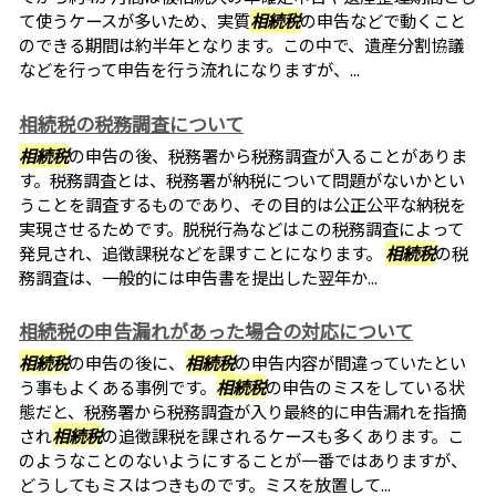
て使うケースが多いため、実質
相続税
の申告などで動くこと
のできる期間は約半年となります。この中で、遺産分割協議
などを行って申告を行う流れになりますが、...
相続税の税務調査について
相続税
の申告の後、税務署から税務調査が入ることがありま
す。税務調査とは、税務署が納税について問題がないかとい
うことを調査するものであり、その目的は公正公平な納税を
実現させるためです。脱税行為などはこの税務調査によって
発見され、追徴課税などを課すことになります。
相続税
の税
務調査は、一般的には申告書を提出した翌年か...
相続税の申告漏れがあった場合の対応について
相続税
の申告の後に、
相続税
の申告内容が間違っていたとい
う事もよくある事例です。
相続税
の申告のミスをしている状
態だと、税務署から税務調査が入り最終的に申告漏れを指摘
され
相続税
の追徴課税を課されるケースも多くあります。こ
のようなことのないようにすることが一番ではありますが、
どうしてもミスはつきものです。ミスを放置して...