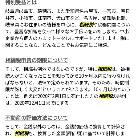
特別受益とは
岐阜県岐阜市、瑞穂市、また愛知県名古屋市、一宮市、春日
井市、小牧市、江南市、犬山市など、名古屋、愛知県北部、
岐阜県にお住まいの皆様を中心に、
相続税
や税務問題につい
て、豊富な知識を使って様々なお手伝いをいたします。中小
企業から個人の方までトータルにサポートいたします。税に
関することなら、どんなことでもお気軽にご相談...
相続税申告の期限について
そして、相続も例外ではないのですが、特に
相続税
は、被相
続人が亡くなったことを知ってから10ヶ月以内に行わなけれ
ばならないと、法律で定められています。そのため、時間制
限が厳しく大変だということがいえます。 10ヶ月以内という
ことは、例えば2020年2月1日に死亡した方の
相続税
の納付
は、2020年12月1日までにする...
不動産の評価方法について
そして、金銭以外のものは、金銭的価値に換算して計算さ
れ、
相続税
も、換算した金額(評価額)に基づいて計算しま