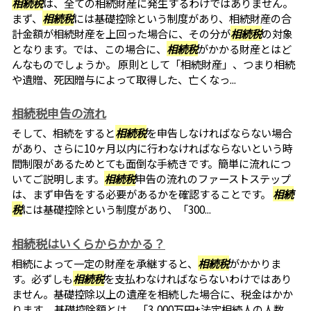
相続税
は、全ての相続財産に発生するわけではありません。
まず、
相続税
には基礎控除という制度があり、相続財産の合
計金額が相続財産を上回った場合に、その分が
相続税
の対象
となります。では、この場合に、
相続税
がかかる財産とはど
んなものでしょうか。 原則として「相続財産」、つまり相続
や遺贈、死因贈与によって取得した、亡くなっ...
相続税申告の流れ
そして、相続をすると
相続税
を申告しなければならない場合
があり、さらに10ヶ月以内に行わなければならないという時
間制限があるためとても面倒な手続きです。簡単に流れにつ
いてご説明します。
相続税
申告の流れのファーストステップ
は、まず申告をする必要があるかを確認することです。
相続
税
には基礎控除という制度があり、「300...
相続税はいくらからかかる？
相続によって一定の財産を承継すると、
相続税
がかかりま
す。必ずしも
相続税
を支払わなければならないわけではあり
ません。基礎控除以上の遺産を相続した場合に、税金はかか
ります。 基礎控除額とは、「3,000万円+法定相続人の人数